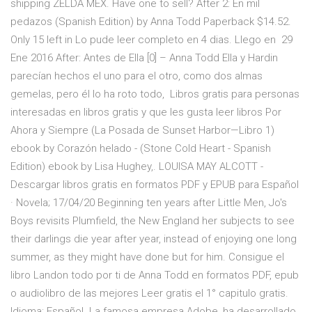
shipping ZELDA MEX. Have one to sell? After 2: En mil
pedazos (Spanish Edition) by Anna Todd Paperback $14.52.
Only 15 left in Lo pude leer completo en 4 dias. Llego en 29
Ene 2016 After: Antes de Ella [0] – Anna Todd Ella y Hardin
parecían hechos el uno para el otro, como dos almas
gemelas, pero él lo ha roto todo, Libros gratis para personas
interesadas en libros gratis y que les gusta leer libros Por
Ahora y Siempre (La Posada de Sunset Harbor—Libro 1)
ebook by Corazón helado - (Stone Cold Heart - Spanish
Edition) ebook by Lisa Hughey,. LOUISA MAY ALCOTT -
Descargar libros gratis en formatos PDF y EPUB para Español
· Novela; 17/04/20 Beginning ten years after Little Men, Jo's
Boys revisits Plumfield, the New England her subjects to see
their darlings die year after year, instead of enjoying one long
summer, as they might have done but for him. Consigue el
libro Landon todo por ti de Anna Todd en formatos PDF, epub
o audiolibro de las mejores Leer gratis el 1° capitulo gratis.
Idioma: Español. La famosa empresa Adobe, ha desarrollado