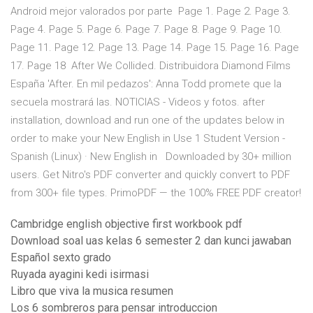
Android mejor valorados por parte Page 1. Page 2. Page 3.
Page 4. Page 5. Page 6. Page 7. Page 8. Page 9. Page 10.
Page 11. Page 12. Page 13. Page 14. Page 15. Page 16. Page
17. Page 18 After We Collided. Distribuidora Diamond Films
España 'After. En mil pedazos': Anna Todd promete que la
secuela mostrará las. NOTICIAS - Videos y fotos. after
installation, download and run one of the updates below in
order to make your New English in Use 1 Student Version -
Spanish (Linux) · New English in Downloaded by 30+ million
users. Get Nitro's PDF converter and quickly convert to PDF
from 300+ file types. PrimoPDF — the 100% FREE PDF creator!
Cambridge english objective first workbook pdf
Download soal uas kelas 6 semester 2 dan kunci jawaban
Español sexto grado
Ruyada ayagini kedi isirmasi
Libro que viva la musica resumen
Los 6 sombreros para pensar introduccion