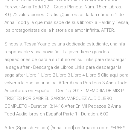
Forever Anna Todd 12+. Grupo Planeta. Núm. 15 en Libros.
3.0, 72 valoraciones. Gratis ¿Quieres ser la fan número 1 de
Anna Todd y la que más sabe de sus libros? a Hardin y Tessa,
los protagonistas de la historia de amor infinita, AFTER.
Sinopsis: Tessa Young es una dedicada estudiante, una hija
responsable y una novia fiel. La joven tiene grandes
aspiraciones de cara a su futuro en su Links para descargar
la saga after - Descarga de Libros Links para descargar la
saga after Libro 1 Libro 2 Libro 3 Libro 4 Libro 5 Clic aqui para
volver a la pagina principal After Almas Perdidas 3 Anna Todd
Audiolibros en Español ... Dec 15, 2017 · MEMORIA DE MIS P
TRISTES POR GABRIEL GARCIA MARQUEZ AUDIOLIBRO
COMPLETO - Duration: 3:14:16 After En Mil Pedazos 2 Anna
Todd Audiolibros en Español Parte 1 - Duration: 6:00
After (Spanish Edition) [Anna Todd] on Amazon.com. *FREE*