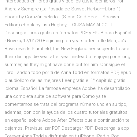
interesadas en libros gratis y que les gusta leer libros Por
Ahora y Siempre (La Posada de Sunset Harbor—Libro 1)
ebook by Corazón helado - (Stone Cold Heart - Spanish
Edition) ebook by Lisa Hughey,. LOUISA MAY ALCOTT -
Descargar libros gratis en formatos PDF y EPUB para Español
· Novela; 17/04/20 Beginning ten years after Little Men, Jo's
Boys revisits Plumfield, the New England her subjects to see
their darlings die year after year, instead of enjoying one long
summer, as they might have done but for him. Consigue el
libro Landon todo por ti de Anna Todd en formatos PDF, epub
o audiolibro de las mejores Leer gratis el 1° capitulo gratis.
Idioma: Español. La famosa empresa Adobe, ha desarrollado
una completa suite de software para Como ya te
comentamos se trata del programa número uno en su tipo,
además, con con la ayuda de los cuatro tutoriales gratuitos
en español sobre Adobe After Effects que a continuación te
dejamos. Previsualizar PDF Descargar PDF Descarga la app
Forever Anna Todd y disfrútala en tu iPhone, iPad o iPod