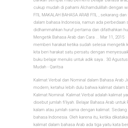
bahkan sempat mau berhenti belajar bahasa arab
cukup mudah di pahami Alchamdulillah dengan w
FI'IL MAKALAH BAHASA ARAB FI'IL , sekarang dan 
dalam bahasa Indonesia, namun ada perbedaan sedi
didhammahkan huruf pertama dan difathahkan h
Mengetik Bahasa Arab dan Cara ... Mar 11, 2015 
memberi harakat ketika sudah selesai mengetik
kita beri harakat satu persatu dengan menyesu
buku belajar menulis untuk adik saya.. 30 Agust
Mudah - Qaritsa
Kalimat Verbal dan Nominal dalam Bahasa Arab J
modern, ketahui lebih dulu bahwa kalimat dalam 
Kalimat Nominal. Kalimat Verbal adalah kalimat ya
disebut jumlah fi’liyah. Belajar Bahasa Arab untu
kalam atau jumlah sama dengan kalimat. Sedang kalimah (كَلِمَة) dalam bahasa Arab sama d
bahasa Indonesia. Oleh karena itu, ketika dikataka
kalimat dalam bahasa Arab ada tiga yaitu kata bend