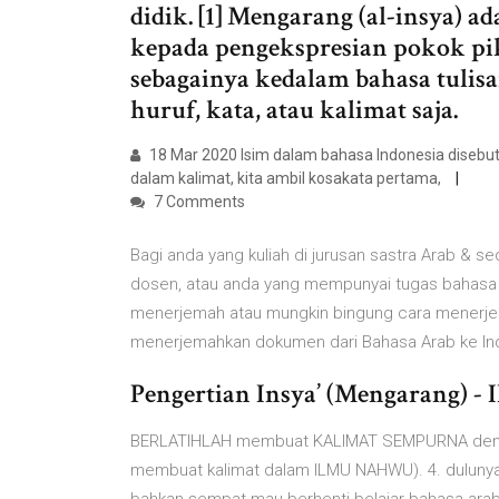
didik. [1] Mengarang (al-insya) a
kepada pengekspresian pokok piki
sebagainya kedalam bahasa tulisa
huruf, kata, atau kalimat saja.
18 Mar 2020 Isim dalam bahasa Indonesia disebut 
dalam kalimat, kita ambil kosakata pertama,
7 Comments
Bagi anda yang kuliah di jurusan sastra Arab & se
dosen, atau anda yang mempunyai tugas bahasa A
menerjemah atau mungkin bingung cara menerjem
menerjemahkan dokumen dari Bahasa Arab ke Indo
Pengertian Insya’ (Mengarang) -
BERLATIHLAH membuat KALIMAT SEMPURNA denga
membuat kalimat dalam ILMU NAHWU). 4. duluny