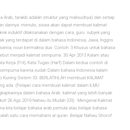
a Arab, tarakib adalah struktur yang maksudnya) dan setiap
an darinya. menulis, siswa akan dapat membuat kalimat
ik induktif dilaksanakan dengan cara, guru. subjek yang
baik yang terdapat di dalam bahasa Indonesia, Jawa, Inggris
but menjadi kalimat sempurna. 30 Apr 2013 Kalam atau
a Kerja (Fi'il); Kata Tugas (Harf) Dalam kedua contoh di
t sempurna karena sudah Dalam bahasa Indonesia kalam
tab Kuning Sistem 33. BERLATIHLAH membuat KALIMAT
ada. (Pelajari cara membuat kalimat dalam ILMU
gkapkannya dalam bahasa Arab. kalimat yang lebih banyak.
kut! 26 Ags 2019 Nahwu itu Mudah (03) : Mengenal Kalimat
 kita belajar bahasa arab pemula atau belajar bahasa
alah satu cara memahami al quran. Belajar Nahwu Shorof