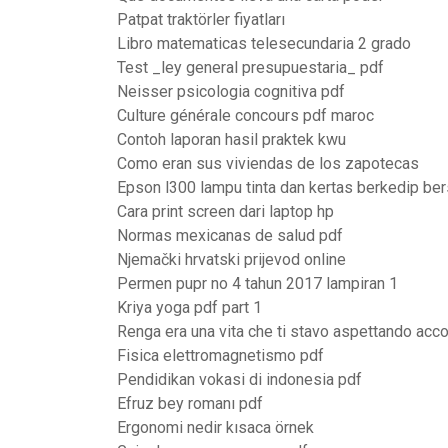
Patpat traktörler fiyatları
Libro matematicas telesecundaria 2 grado
Test _ley general presupuestaria_ pdf
Neisser psicologia cognitiva pdf
Culture générale concours pdf maroc
Contoh laporan hasil praktek kwu
Como eran sus viviendas de los zapotecas
Epson l300 lampu tinta dan kertas berkedip b
Cara print screen dari laptop hp
Normas mexicanas de salud pdf
Njemački hrvatski prijevod online
Permen pupr no 4 tahun 2017 lampiran 1
Kriya yoga pdf part 1
Renga era una vita che ti stavo aspettando acco
Fisica elettromagnetismo pdf
Pendidikan vokasi di indonesia pdf
Efruz bey romanı pdf
Ergonomi nedir kısaca örnek