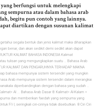
m yang berfungsi untuk melengkapi
ang sempurna atau dalam bahasa arab
dah, begitu pun contoh yang lainnya.
apat diartikan dengan susunan kalimat
ngetahui segala bentuk dan jenis kalimat maka diharapkan
gan benar, dan akan sedikit demi sedikt akan dapat
RUKTUR KALIMAT BAHASA INDONESIA Kalimat
 atau tulisan yang mengungkapkan suatu … Bahasa Arab
RUKTUR KALIMAT DAN PENGARUHNYA TERHADAP MAKNA
iap bahasa mempunyai sistem tersendiri yang mungkin
ahasa Arab mempunyai sistem tersendiri dalam merangkai
i, manakala diperbandingkan dengan bahasa yang sudah …
limat= Al ... Bahasa Arab Dasar 8: Kalimat= Al-Kalam =
 Fi’i l, seringkali ciri-cirinya tidak disebutkan. 8 Ciri Ciri