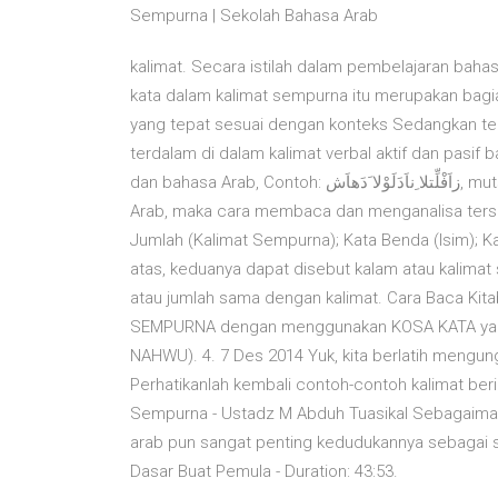
Sempurna | Sekolah Bahasa Arab
kalimat. Secara istilah dalam pembelajaran bahas
kata dalam kalimat sempurna itu merupakan bagi
yang tepat sesuai dengan konteks Sedangkan tekn
terdalam di dalam kalimat verbal aktif dan pasif 
dan bahasa Arab, Contoh: زاَفْلِّتلا ِناَدَلَوْلا َدَهاَش, mutsanna, noun bermakna dua. Contoh: 3 Khusus untuk bahasa
Arab, maka cara membaca dan menganalisa terse
Jumlah (Kalimat Sempurna); Kata Benda (Isim); Kat
atas, keduanya dapat disebut kalam atau kalima
atau jumlah sama dengan kalimat. Cara Baca Ki
SEMPURNA dengan menggunakan KOSA KATA yang 
NAHWU). 4. 7 Des 2014 Yuk, kita berlatih mengun
Perhatikanlah kembali contoh-contoh kalimat beri
Sempurna - Ustadz M Abduh Tuasikal Sebagaimana
arab pun sangat penting kedudukannya sebagai s
Dasar Buat Pemula - Duration: 43:53.