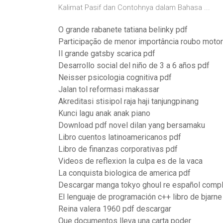
Kalimat Pasif dan Contohnya dalam Bahasa ...
O grande rabanete tatiana belinky pdf
Participação de menor importância roubo motor
Il grande gatsby scarica pdf
Desarrollo social del niño de 3 a 6 años pdf
Neisser psicologia cognitiva pdf
Jalan tol reformasi makassar
Akreditasi stisipol raja haji tanjungpinang
Kunci lagu anak anak piano
Download pdf novel dilan yang bersamaku
Libro cuentos latinoamericanos pdf
Libro de finanzas corporativas pdf
Videos de reflexion la culpa es de la vaca
La conquista biologica de america pdf
Descargar manga tokyo ghoul re español compl
El lenguaje de programación c++ libro de bjarne
Reina valera 1960 pdf descargar
Que documentos lleva una carta poder