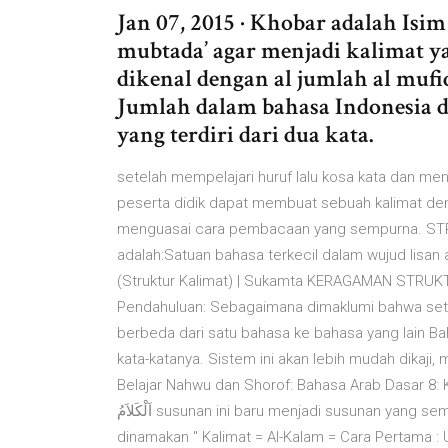
Jan 07, 2015 · Khobar adalah Isi
mubtada’ agar menjadi kalimat y
dikenal dengan al jumlah al mufi
Jumlah dalam bahasa Indonesia d
yang terdiri dari dua kata.
setelah mempelajari huruf lalu kosa kata dan me
peserta didik dapat membuat sebuah kalimat den
menguasai cara pembacaan yang sempurna. ST
adalah:Satuan bahasa terkecil dalam wujud lisan
(Struktur Kalimat) | Sukamta KERAGAMAN ST
Pendahuluan: Sebagaimana dimaklumi bahwa set
berbeda dari satu bahasa ke bahasa yang lain B
kata-katanya. Sistem ini akan lebih mudah dikaj
Belajar Nahwu dan Shorof: Bahasa Arab Dasar 8: Ka
اَلْكَلاَمُ susunan ini baru menjadi susunan yang sempurna dan memberikan faedah yang sempurna yang
dinamakan " Kalimat = Al-Kalam = Cara Pertama : Untuk