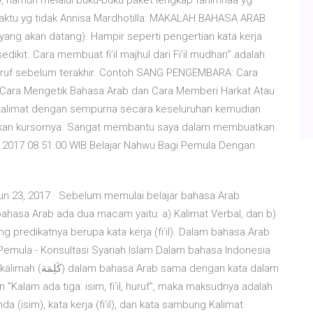
, namun melalui buku-buku paket lengkap fahimnaa yg
aktu yg tidak Annisa Mardhotilla: MAKALAH BAHASA ARAB
yang akan datang). Hampir seperti pengertian kata kerja
kit. Cara membuat fi’il majhul dari Fi’il mudhari” adalah
uruf sebelum terakhir. Contoh SANG PENGEMBARA: Cara
· Cara Mengetik Bahasa Arab dan Cara Memberi Harkat Atau
 kalimat dengan sempurna secara keseluruhan kemudian
aikan kursornya. Sangat membantu saya dalam membuatkan
us 2017 08.51.00 WIB Belajar Nahwu Bagi Pemula Dengan
un 23, 2017 · Sebelum memulai belajar bahasa Arab
bahasa Arab ada dua macam yaitu: a) Kalimat Verbal, dan b)
ng predikatnya berupa kata kerja (fi’il). Dalam bahasa Arab
k Pemula - Konsultasi Syariah Islam Dalam bahasa Indonesia
engan kata dalam
n "Kalam ada tiga: isim, fi'il, huruf", maka maksudnya adalah
a (isim), kata kerja (fi'il), dan kata sambung Kalimat