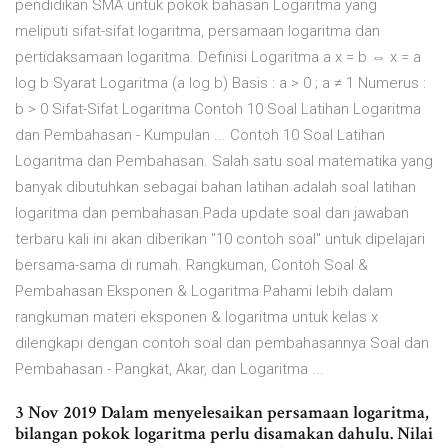
pendidikan SMA untuk pokok bahasan Logaritma yang
meliputi sifat-sifat logaritma, persamaan logaritma dan
pertidaksamaan logaritma. Definisi Logaritma a x = b ⇔ x = a
log b Syarat Logaritma (a log b) Basis : a > 0 ; a ≠ 1 Numerus :
b > 0 Sifat-Sifat Logaritma Contoh 10 Soal Latihan Logaritma
dan Pembahasan - Kumpulan ... Contoh 10 Soal Latihan
Logaritma dan Pembahasan. Salah satu soal matematika yang
banyak dibutuhkan sebagai bahan latihan adalah soal latihan
logaritma dan pembahasan.Pada update soal dan jawaban
terbaru kali ini akan diberikan "10 contoh soal" untuk dipelajari
bersama-sama di rumah. Rangkuman, Contoh Soal &
Pembahasan Eksponen & Logaritma Pahami lebih dalam
rangkuman materi eksponen & logaritma untuk kelas x
dilengkapi dengan contoh soal dan pembahasannya Soal dan
Pembahasan - Pangkat, Akar, dan Logaritma ...
3 Nov 2019 Dalam menyelesaikan persamaan logaritma,
bilangan pokok logaritma perlu disamakan dahulu. Nilai