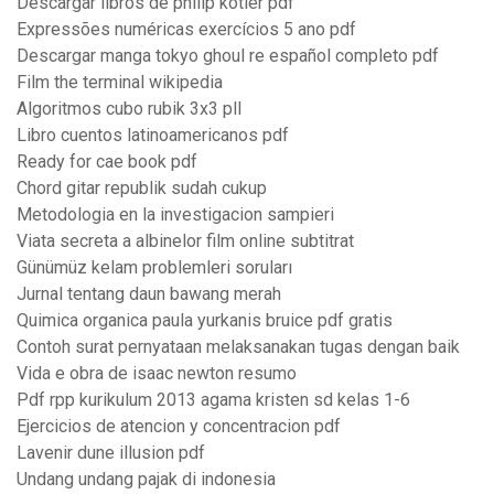
Descargar libros de philip kotler pdf
Expressões numéricas exercícios 5 ano pdf
Descargar manga tokyo ghoul re español completo pdf
Film the terminal wikipedia
Algoritmos cubo rubik 3x3 pll
Libro cuentos latinoamericanos pdf
Ready for cae book pdf
Chord gitar republik sudah cukup
Metodologia en la investigacion sampieri
Viata secreta a albinelor film online subtitrat
Günümüz kelam problemleri soruları
Jurnal tentang daun bawang merah
Quimica organica paula yurkanis bruice pdf gratis
Contoh surat pernyataan melaksanakan tugas dengan baik
Vida e obra de isaac newton resumo
Pdf rpp kurikulum 2013 agama kristen sd kelas 1-6
Ejercicios de atencion y concentracion pdf
Lavenir dune illusion pdf
Undang undang pajak di indonesia