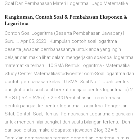
Soal Dan Pembahasan Materi Logaritma | Jago Matematika
Rangkuman, Contoh Soal & Pembahasan Eksponen &
Logaritma
Contoh Soal Logaritma (Beserta Pembahasan Jawaban) |
Guru ... Apr 05, 2020 · Kumpulan contoh soal logaritma
beserta jawaban pembahasannya untuk anda yang ingin
belajar dan makin lihat dalam mengerjakan soal-soal logaritma
matematika terbaru. 10 SMA Bentuk Logaritma - Matematika
Study Center Matematikastudycenter.com-Soal logaritma dan
contoh pembahasan kelas 10 SMA. Soal No. 1 Ubah bentuk
pangkat pada soal-soal berikut menjadi bentuk logaritma: a) 2
3 = 8 b) 5 4 = 625 c) 7 2 = 49 Pembahasan Transformasi
bentuk pangkat ke bentuk logaritma: Logaritma: Pengertian,
Sifat, Contoh Soal, Rumus, Pembahasan Logaritma digunakan
untuk mencari nilai pangkat dari suatu bilangan tertentu. Dan
dari soal diatas, maka didapatkan jawaban 2 log 32 = 5 .
Demikian pembahasan tentang pengertian logaritma, rumus,