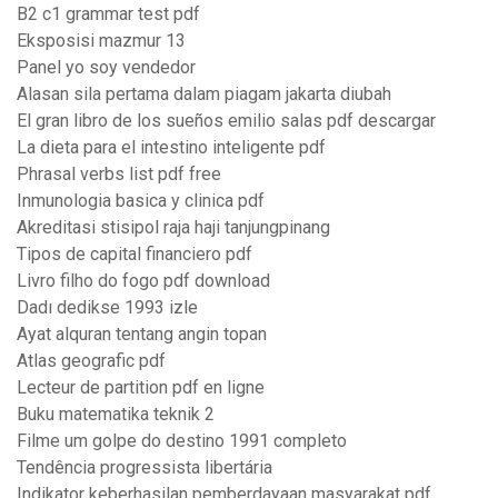
B2 c1 grammar test pdf
Eksposisi mazmur 13
Panel yo soy vendedor
Alasan sila pertama dalam piagam jakarta diubah
El gran libro de los sueños emilio salas pdf descargar
La dieta para el intestino inteligente pdf
Phrasal verbs list pdf free
Inmunologia basica y clinica pdf
Akreditasi stisipol raja haji tanjungpinang
Tipos de capital financiero pdf
Livro filho do fogo pdf download
Dadı dedikse 1993 izle
Ayat alquran tentang angin topan
Atlas geografic pdf
Lecteur de partition pdf en ligne
Buku matematika teknik 2
Filme um golpe do destino 1991 completo
Tendência progressista libertária
Indikator keberhasilan pemberdayaan masyarakat pdf