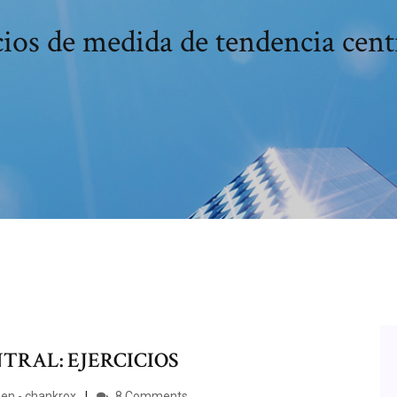
cios de medida de tendencia cent
TRAL: EJERCICIOS
men - chankrox
8 Comments