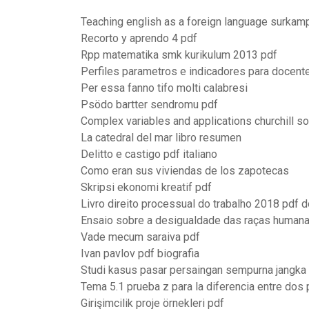
Teaching english as a foreign language surkam
Recorto y aprendo 4 pdf
Rpp matematika smk kurikulum 2013 pdf
Perfiles parametros e indicadores para docent
Per essa fanno tifo molti calabresi
Psödo bartter sendromu pdf
Complex variables and applications churchill so
La catedral del mar libro resumen
Delitto e castigo pdf italiano
Como eran sus viviendas de los zapotecas
Skripsi ekonomi kreatif pdf
Livro direito processual do trabalho 2018 pdf 
Ensaio sobre a desigualdade das raças human
Vade mecum saraiva pdf
Ivan pavlov pdf biografia
Studi kasus pasar persaingan sempurna jangka
Tema 5.1 prueba z para la diferencia entre dos
Girişimcilik proje örnekleri pdf