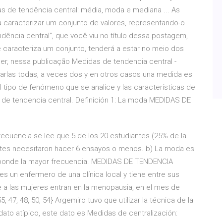
as de tendência central: média, moda e mediana ... As
a caracterizar um conjunto de valores, representando-o
ncia central”, que você viu no título dessa postagem,
 caracteriza um conjunto, tenderá a estar no meio dos
er, nessa publicação Medidas de tendencia central -
rlas todas, a veces dos y en otros casos una medida es
el tipo de fenómeno que se analice y las características de
 de tendencia central. Definición 1: La moda MEDIDAS DE
frecuencia se lee que 5 de los 20 estudiantes (25% de la
antes necesitaron hacer 6 ensayos o menos. b) La moda es
rresponde la mayor frecuencia. MEDIDAS DE TENDENCIA
 un enfermero de una clínica local y tiene entre sus
 a las mujeres entran en la menopausia, en el mes de
, 47, 48, 50, 54} Argemiro tuvo que utilizar la técnica de la
ato atípico, este dato es Medidas de centralización: