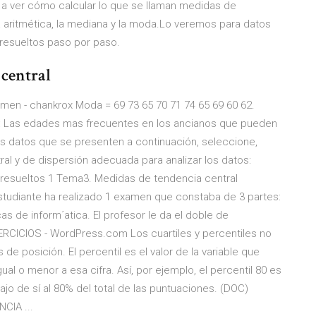
 a ver cómo calcular lo que se llaman medidas de
a aritmética, la mediana y la moda.Lo veremos para datos
resueltos paso por paso.
central
ámen - chankrox Moda = 69 73 65 70 71 74 65 69 60 62.
ón: Las edades mas frecuentes en los ancianos que pueden
los datos que se presenten a continuación, seleccione,
ral y de dispersión adecuada para analizar los datos:
 resueltos 1 Tema3. Medidas de tendencia central
 estudiante ha realizado 1 examen que constaba de 3 partes:
as de inform´atica. El profesor le da el doble de
ERCICIOS - WordPress.com Los cuartiles y percentiles no
e posición. El percentil es el valor de la variable que
ual o menor a esa cifra. Así, por ejemplo, el percentil 80 es
bajo de sí al 80% del total de las puntuaciones. (DOC)
CIA ...