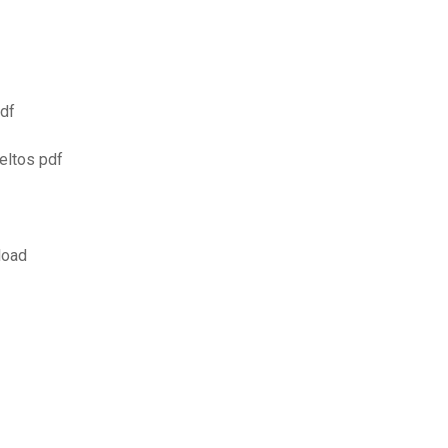
pdf
eltos pdf
load