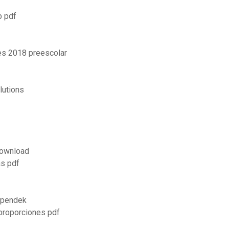
p pdf
es 2018 preescolar
lutions
download
as pdf
 pendek
 proporciones pdf