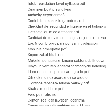
Istqb foundation level syllabus pdf
Cara membuat pisang keju
Audacity exportar mp3
Contoh tes masuk kerja indomaret
Checklist de seguridad e higiene en el trabajo 
Potencial quimico estandar pdf
Cantidad de movimiento angular ejercicios resu
Los 6 sombreros para pensar introduccion
Manuale omeopatia pdf
Kupon zakat fitrah doc
Makalah pengukuran kinerja sektor publik down
Biaya universitas jenderal achmad yani bandung
Libro de lectura para cuarto grado pdf
Cifra da musica acordar esse predio
O grande rabanete tatiana belinky pdf
Kitab simtudduror pdf
Foro pes retro net
Contoh soal dan jawaban logaritma
Comment grandir rapidement a 15 ans