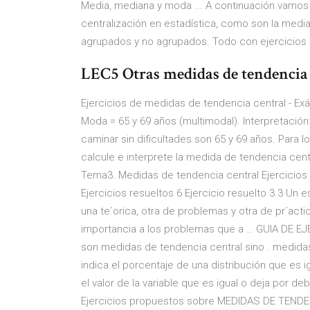
Media, mediana y moda ... A continuación vamos
centralización en estadística, como son la medi
agrupados y no agrupados. Todo con ejercicios 
LEC5 Otras medidas de tendencia 
Ejercicios de medidas de tendencia central - Ex
Moda = 65 y 69 años (multimodal). Interpretaci
caminar sin dificultades son 65 y 69 años. Para 
calcule e interprete la medida de tendencia cent
Tema3. Medidas de tendencia central Ejercicios
Ejercicios resueltos 6 Ejercicio resuelto 3.3 Un
una te´orica, otra de problemas y otra de pr´actic
importancia a los problemas que a … GUIA DE EJ
son medidas de tendencia central sino . medidas d
indica el porcentaje de una distribución que es ig
el valor de la variable que es igual o deja por de
Ejercicios propuestos sobre MEDIDAS DE TENDEN