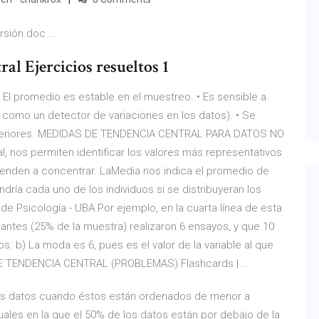
sión.doc ...
al Ejercicios resueltos 1
 El promedio es estable en el muestreo. • Es sensible a
como un detector de variaciones en los datos). • Se
steriores. MEDIDAS DE TENDENCIA CENTRAL PARA DATOS NO
, nos permiten identificar los valores más representativos
ienden a concentrar. LaMedia nos indica el promedio de
ndría cada uno de los individuos si se distribuyeran los
de Psicología - UBA Por ejemplo, en la cuarta línea de esta
iantes (25% de la muestra) realizaron 6 ensayos, y que 10
 b) La moda es 6, pues es el valor de la variable al que
DE TENDENCIA CENTRAL (PROBLEMAS) Flashcards | …
 los datos cuando éstos están ordenados de menor a
guales en la que el 50% de los datos están por debajo de la