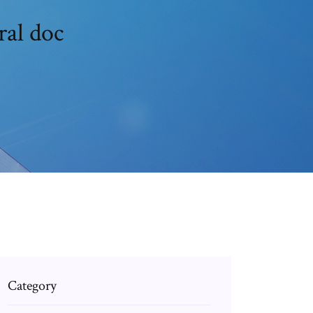
ral doc
Category