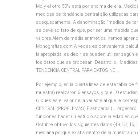
Md y el otro 50% está por encima de ella. Medid
medidas de tendência central são utilizadas par
adequadamente. A denominação “medida de tendê
se deve ao fato de que, por ser uma medida que
valores.Além da média aritmética, iremos aprend
Monografias.com A veces es conveniente calcula
la apropiada, es decir, se pueden utilizar según 
los datos que se procesan. Desarrollo . Medidas
TENDENCIA CENTRAL PARA DATOS NO …
Por ejemplo, en la cuarta línea de esta tabla de 
muestra) realizaron 6 ensayos, y que 10 estudi
6, pues es el valor de la variable al que le co
CENTRAL (PROBLEMAS) Flashcards | … Argemiro es
funciones hacer un estudio sobre la edad en que
Octubre obtuvo los siguientes datos {48, 52, 15, 55
mediana porque existía dentro de la muestra un d