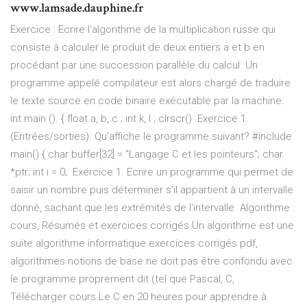
www.lamsade.dauphine.fr
Exercice : Ecrire l'algorithme de la multiplication russe qui
consiste à calculer le produit de deux entiers a et b en
procédant par une succession parallèle du calcul Un
programme appelé compilateur est alors chargé de traduire
le texte source en code binaire exécutable par la machine.
int main (). { float a, b, c ; int k, l ; clrscr() Exercice 1.
(Entrées/sorties). Qu'affiche le programme suivant? #include
main() { char buffer[32] = "Langage C et les pointeurs"; char
*ptr; int i = 0;. Exercice 1. Ecrire un programme qui permet de
saisir un nombre puis déterminer s'il appartient à un intervalle
donné, sachant que les extrémités de l'intervalle Algorithme :
cours, Résumés et exercices corrigés Un algorithme est une
suite algorithme informatique exercices corrigés pdf,
algorithmes notions de base ne doit pas être confondu avec
le programme proprement dit (tel que Pascal, C, .
Télécharger cours Le C en 20 heures pour apprendre à