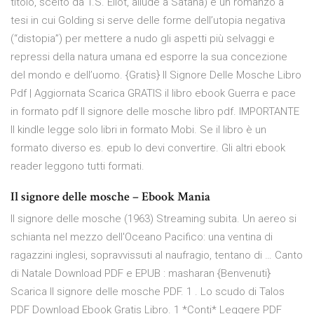
titolo, scelto da T.S. Eliot, allude a Satana) è un romanzo a
tesi in cui Golding si serve delle forme dell’utopia negativa
(“distopia”) per mettere a nudo gli aspetti più selvaggi e
repressi della natura umana ed esporre la sua concezione
del mondo e dell’uomo. {Gratis} Il Signore Delle Mosche Libro
Pdf | Aggiornata Scarica GRATIS il libro ebook Guerra e pace
in formato pdf Il signore delle mosche libro pdf. IMPORTANTE
Il kindle legge solo libri in formato Mobi. Se il libro è un
formato diverso es. epub lo devi convertire. Gli altri ebook
reader leggono tutti formati.
Il signore delle mosche – Ebook Mania
Il signore delle mosche (1963) Streaming subita. Un aereo si
schianta nel mezzo dell'Oceano Pacifico: una ventina di
ragazzini inglesi, sopravvissuti al naufragio, tentano di … Canto
di Natale Download PDF e EPUB : masharan {Benvenuti}
Scarica Il signore delle mosche PDF. 1 . Lo scudo di Talos
PDF Download Ebook Gratis Libro. 1 *Conti* Leggere PDF