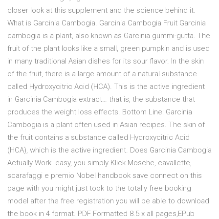
closer look at this supplement and the science behind it.
What is Garcinia Cambogia. Garcinia Cambogia Fruit Garcinia
cambogia is a plant, also known as Garcinia gummi-gutta. The
fruit of the plant looks like a small, green pumpkin and is used
in many traditional Asian dishes for its sour flavor. In the skin
of the fruit, there is a large amount of a natural substance
called Hydroxycitric Acid (HCA). This is the active ingredient
in Garcinia Cambogia extract… that is, the substance that
produces the weight loss effects. Bottom Line: Garcinia
Cambogia is a plant often used in Asian recipes. The skin of
the fruit contains a substance called Hydroxycitric Acid
(HCA), which is the active ingredient. Does Garcinia Cambogia
Actually Work. easy, you simply Klick Mosche, cavallette,
scarafaggi e premio Nobel handbook save connect on this
page with you might just took to the totally free booking
model after the free registration you will be able to download
the book in 4 format. PDF Formatted 8.5 x all pages,EPub