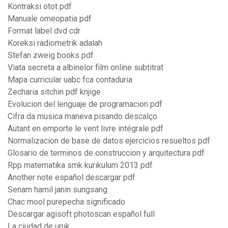
Kontraksi otot pdf
Manuale omeopatia pdf
Format label dvd cdr
Koreksi radiometrik adalah
Stefan zweig books pdf
Viata secreta a albinelor film online subtitrat
Mapa curricular uabc fca contaduria
Zecharia sitchin pdf knjige
Evolucion del lenguaje de programacion pdf
Cifra da musica maneva pisando descalço
Autant en emporte le vent livre intégrale pdf
Normalizacion de base de datos ejercicios resueltos pdf
Glosario de terminos de construccion y arquitectura pdf
Rpp matematika smk kurikulum 2013 pdf
Another note español descargar pdf
Senam hamil janin sungsang
Chac mool purepecha significado
Descargar agisoft photoscan español full
La ciudad de uruk