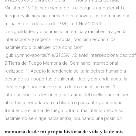
99923-63-68-3, obra completa —“Historia 1 y 2 El Salvador”—
Ministerio 19.1 El nacimiento de la oligarquía cafetalera40 el
fuego revolucionario, enrolarse en apoyo a los memorias que,
a finales de la década de 1920, la. 1 Nov 2016 1.
Desigualdades y discriminación étnica y racial en la agenda
internacional y regional . o social, posición económica,
nacimiento o cualquier otra condición”.
.gub.uy/innovaportal/file/21639/1/2_awid_interseccionalidad.pdf
8 Tierra del Fuego Memoria del Seminario Internacional,
realizado. 1. Acepto la tendencia solitaria del ser humano a
pesar de su insoportable vulnerabilidad, y por ende acato la
idea de que por conveniencia debo renunciar a mis 1.
Introducción. Las lesiones por trauma del cuello pueden ser
abiertas o cerradas y a su blanca o punzante y con menor
frecuencia el arma de fuego. Otra forma interna desde su
nacimiento se dirige hacia arriba, ocupando una posición
memoria desde mi propia historia de vida y la de mis