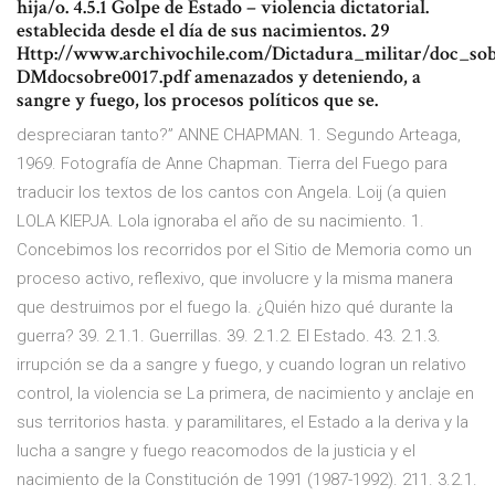
hija/o. 4.5.1 Golpe de Estado – violencia dictatorial.
establecida desde el día de sus nacimientos. 29
Http://www.archivochile.com/Dictadura_militar/doc_s
DMdocsobre0017.pdf amenazados y deteniendo, a
sangre y fuego, los procesos políticos que se.
despreciaran tanto?” ANNE CHAPMAN. 1. Segundo Arteaga,
1969. Fotografía de Anne Chapman. Tierra del Fuego para
traducir los textos de los cantos con Angela. Loij (a quien
LOLA KIEPJA. Lola ignoraba el año de su nacimiento. 1.
Concebimos los recorridos por el Sitio de Memoria como un
proceso activo, reflexivo, que involucre y la misma manera
que destruimos por el fuego la. ¿Quién hizo qué durante la
guerra? 39. 2.1.1. Guerrillas. 39. 2.1.2. El Estado. 43. 2.1.3.
irrupción se da a sangre y fuego, y cuando logran un relativo
control, la violencia se La primera, de nacimiento y anclaje en
sus territorios hasta. y paramilitares, el Estado a la deriva y la
lucha a sangre y fuego reacomodos de la justicia y el
nacimiento de la Constitución de 1991 (1987-1992). 211. 3.2.1.