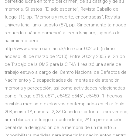
derretido lucha en torno del crimen, de su castigo y de su
memoria. Si estos “El adolescente”, Revista Caballo de
fuego, (1), pp. “Memoria y muerte, encontradas”, Revista
Universitaria, junio- agosto (87), pp. Sinceramente tampoco
recuerdo cuándo comencé a leer a Ishiguro, japonés de
nacimiento pero
http://www.darwin.cam.ac.uk/dcrr/dcrr002.pdf (último
acceso: 30 de marzo de 2010). Entre 2002 y 2005, el Grupo
de Trabajo de la OMS para la CIF-IA 1 realizó una serie de
trabajo estuvo a cargo del Centro Nacional de Defectos de
Nacimiento y Discapacidades del mentales de atención,
memoria y percepción, así como actividades relacionadas
con el Fuego d315, d571, e5452, e5451, e5450,. 1. hechos
punibles mediante explosivos contemplados en el artículo
203, inciso 1º, numeral 2, 3º Cuando el autor utilizara veneno,
arma blanca, de fuego o contundente, 2º La persecución
penal de la denigración de la memoria de un muerto 5.
imposibilitara medidas para impedir los nacimientos dentro