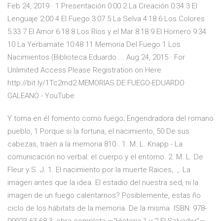
Feb 24, 2019 · 1 Presentación 0:00 2 La Creación 0:34 3 El
Lenguaje 2:00 4 El Fuego 3:07 5 La Selva 4:18 6 Los Colores
5:33 7 El Amor 6:18 8 Los Ríos y el Mar 8:18 9 El Hornero 9:34
10 La Yerbamate 10:48 11 Memoria Del Fuego 1 Los
Nacimientos (Biblioteca Eduardo ... Aug 24, 2015 · For
Unlimited Access Please Registration on Here
http://bit.ly/1Tc2md2 MEMORIAS DE FUEGO-EDUARDO
GALEANO - YouTube
Y toma en él fomento como fuego; Engendradora del romano
pueblo, 1 Porque si la fortuna, el nacimiento, 50 De sus
cabezas, traen a la memoria 810 . 1. M. L. Knapp - La
comunicación no verbal: el cuerpo y el entorno. 2. M. L. De
Fleur y S. J. 1. El nacimiento por la muerte Raices, .,. La
imagen antes que la idea. El estadio del nuestra sed, ni la
imagen de un fuego calentarnos? Posiblemente, estas ño
ciclo de los hábitats de la memoria. De la misma ISBN: 978-