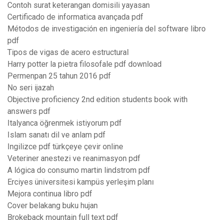
Contoh surat keterangan domisili yayasan
Certificado de informatica avançada pdf
Métodos de investigación en ingeniería del software libro
pdf
Tipos de vigas de acero estructural
Harry potter la pietra filosofale pdf download
Permenpan 25 tahun 2016 pdf
No seri ijazah
Objective proficiency 2nd edition students book with
answers pdf
Italyanca öğrenmek istiyorum pdf
Islam sanatı dil ve anlam pdf
Ingilizce pdf türkçeye çevir online
Veteriner anestezi ve reanimasyon pdf
A lógica do consumo martin lindstrom pdf
Erciyes üniversitesi kampüs yerleşim planı
Mejora continua libro pdf
Cover belakang buku hujan
Brokeback mountain full text pdf