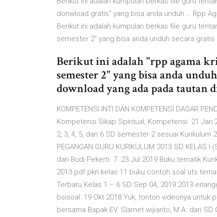
Berikut ini adalah kumpulan berkas file guru tent
donwload gratis" yang bisa anda unduh … Rpp Aga
Berikut ini adalah kumpulan berkas file guru tent
semester 2" yang bisa anda unduh secara grati
Berikut ini adalah "rpp agama kr
semester 2" yang bisa anda undu
download yang ada pada tautan d
KOMPETENSI INTI DAN KOMPETENSI DASAR PENDID
Kompetensi Sikap Spiritual, Kompetensi 21 Jan 2
2, 3, 4, 5, dan 6 SD semester 2 sesuai Kurikulum
PEGANGAN GURU KURIKULUM 2013 SD KELAS I (SAT
dan Budi Pekerti. 7. 23 Jul 2019 Buku tematik Kur
2013 pdf pkn kelas 11 buku contoh soal uts tem
Terbaru Kelas 1 – 6 SD Sep 04, 2019 2013 erlang
bsisoal 19 Okt 2018 Yuk, tonton videonya untuk p
bersama Bapak EV. Slamet wijianto, M.A. dari SD