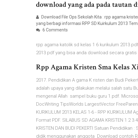
download yang ada pada tautan d
Download File Ops Sekolah Kita : rpp agama kriste
yang berbagi informasi RPP SD Kuirkulum 2013 Tem
6 Comments
rpp agama katolik sd kelas 1 6 kurikulum 2013 pdf 
2013 pdf yang bisa anda download secara gratis d
Rpp Agama Kristen Sma Kelas Xii
2017. Pendidikan A gama K risten dan Budi Peker
adalah upaya yang dilakukan melalui salah satu 
mengenal Allah sampel buku guru 1.pdf. Micros
DocWriting TipsWorlds LargestVector FreePare
KURIKULUM 2013 KELAS 1-6 - RPP KURIKULUM Agam
Format PDF. SILABUS SD AGAMA KRISTEN 1 2 3 
KRISTEN DAN BUDI PEKERTI Satuan Pendidikan : SD
didik menggunakan anggota Download contoh RP