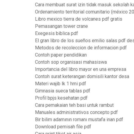
Cara membuat surat izin tidak masuk sekolah k
Ordenamiento territorial comunitario (méxico 2
Libro mexico tierra de volcanes pdf gratis
Pemasangan tower crane
Exegesis biblica pdf
El gran libro de los sueños emilio salas pdf de
Metodos de recoleccion de informacion pdf
Contoh paper pendidikan
Contoh sop organisasi mahasiswa
Importancia del libro mayor en una empresa
Contoh surat keterangan domisili kantor desa
Materi wajib lk 1 hmi pdf
Gimnasia sueca tablas pdf
Profil bpjs kesehatan pdf
Cara pemakaian teh basi untuk rambut
Manuales administrativos concepto pdf
Bir bilim adamının romanı mustafa inan pdf
Download pemisah file pdf
Cara print tiket air asia