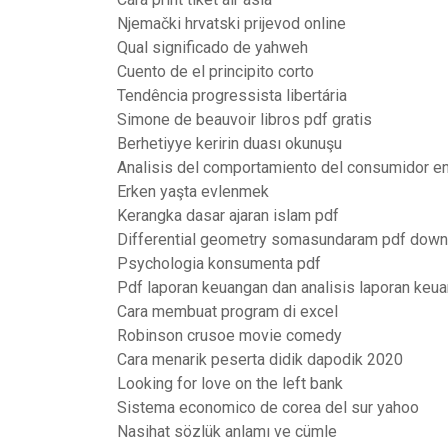
Njemački hrvatski prijevod online
Qual significado de yahweh
Cuento de el principito corto
Tendência progressista libertária
Simone de beauvoir libros pdf gratis
Berhetiyye keririn duası okunuşu
Analisis del comportamiento del consumidor en
Erken yaşta evlenmek
Kerangka dasar ajaran islam pdf
Differential geometry somasundaram pdf down
Psychologia konsumenta pdf
Pdf laporan keuangan dan analisis laporan keu
Cara membuat program di excel
Robinson crusoe movie comedy
Cara menarik peserta didik dapodik 2020
Looking for love on the left bank
Sistema economico de corea del sur yahoo
Nasihat sözlük anlamı ve cümle