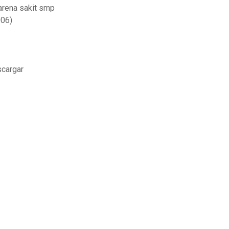
arena sakit smp
006)
scargar