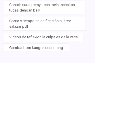
Contoh surat pernyataan melaksanakan
tugas dengan baik
Costo y tiempo en edificación suárez
salazar pdf
Videos de reflexion la culpa es de la vaca
Gambar bbm kangen seseorang