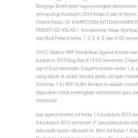
Bengngu Boleh kirim saya perangkat atministrasi 
Antropologi Kurikulum 2013 Kelas X dan XI Revis
Pekerti Kelas 10. KOMPETENSI INTI DAN KOMPE
PEKERTI SD. KELAS: I. Kompetensi Sikap Spiritu
dan Budi Pekerti kelas 1, 2, 3, 4, 5, dan 6 SD se
(DOC) Silabus RPP Pendidikan Agama Kristen kuri
kurikulum 2013 Bag Rpp K13 Sd Semester 2 Agama 
rpp k13 sd semester 2 agama kristen kelas 1_6. 
yang dapat di unduh secara gratis dengan mene
Sd Kelas 1 6 | RPP GURU Berikut ini adalah contoh
digunakan untuk melengkapi administarsi guru y
download.
rpp agama kristen sd kelas 1 6 kurikulum 2013 sem
6 kurikulum 2013 semester 2" yang bisa anda u
ada pada tautan dibawah ini. Kkm Sd Kelas 1 6 Ag