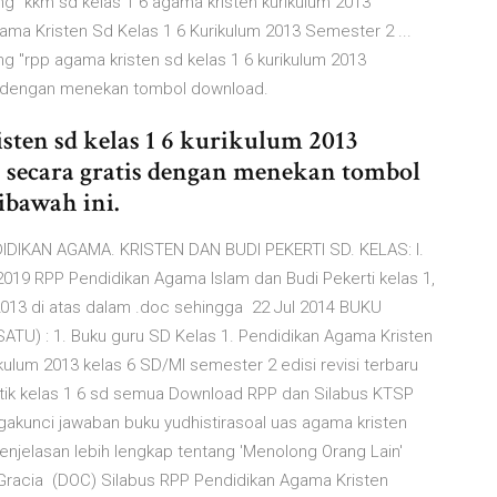
ang "kkm sd kelas 1 6 agama kristen kurikulum 2013
ma Kristen Sd Kelas 1 6 Kurikulum 2013 Semester 2 ...
ang "rpp agama kristen sd kelas 1 6 kurikulum 2013
s dengan menekan tombol download.
isten sd kelas 1 6 kurikulum 2013
h secara gratis dengan menekan tombol
ibawah ini.
IKAN AGAMA. KRISTEN DAN BUDI PEKERTI SD. KELAS: I.
019 RPP Pendidikan Agama Islam dan Budi Pekerti kelas 1,
 2013 di atas dalam .doc sehingga 22 Jul 2014 BUKU
U) : 1. Buku guru SD Kelas 1. Pendidikan Agama Kristen
ikulum 2013 kelas 6 SD/MI semester 2 edisi revisi terbaru
atik kelas 1 6 sd semua Download RPP dan Silabus KTSP
gakunci jawaban buku yudhistirasoal uas agama kristen
enjelasan lebih lengkap tentang 'Menolong Orang Lain'
 Gracia (DOC) Silabus RPP Pendidikan Agama Kristen