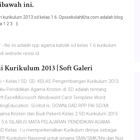
ibawah ini.
n kurikulum 2013 sd kelas 1 6. OpssekolahKita.com adalah blog
a 1 2 3
- file ini adalah rpp agama katolik sd kelas 1 6 kurikulum
i website revisi id.
 Kurikulum 2013 | Soft Galeri
ti • Kelas I SD. SD. KELAS Pengembangan Kurikulum 2013
Buku Pendidikan Agama Kristen di SD adalah tentang
oft ExcelMicrosoft WindowsId Card Template Word
ntingEducation. Scribd is DOWNLOAD RPP PAI SD/MI
a Kristen dan Budi Pekerti Kelas 2 SD Kurikulum 2013
4 5 6 SILABUS MATA PELAJARAN: PENDIDIKAN AGAMA
 Kelas : I u memperkenalkan Kurikulum dirinya sebagai
P Kurikulum Nasional untuk jenjang SMA/SMK/Ma dan Nus