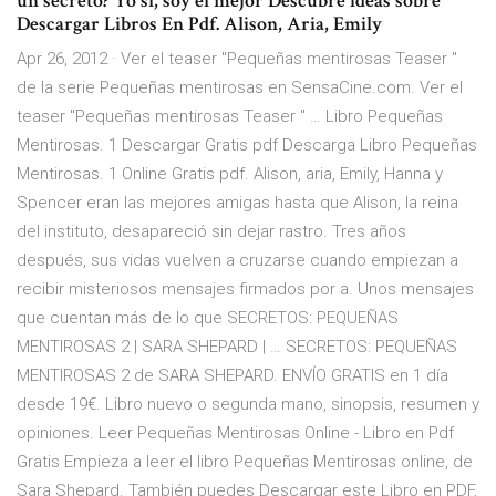
un secreto? Yo sí, soy el mejor Descubre ideas sobre
Descargar Libros En Pdf. Alison, Aria, Emily
Apr 26, 2012 · Ver el teaser "Pequeñas mentirosas Teaser "
de la serie Pequeñas mentirosas en SensaCine.com. Ver el
teaser "Pequeñas mentirosas Teaser " … Libro Pequeñas
Mentirosas. 1 Descargar Gratis pdf Descarga Libro Pequeñas
Mentirosas. 1 Online Gratis pdf. Alison, aria, Emily, Hanna y
Spencer eran las mejores amigas hasta que Alison, la reina
del instituto, desapareció sin dejar rastro. Tres años
después, sus vidas vuelven a cruzarse cuando empiezan a
recibir misteriosos mensajes firmados por a. Unos mensajes
que cuentan más de lo que SECRETOS: PEQUEÑAS
MENTIROSAS 2 | SARA SHEPARD | … SECRETOS: PEQUEÑAS
MENTIROSAS 2 de SARA SHEPARD. ENVÍO GRATIS en 1 día
desde 19€. Libro nuevo o segunda mano, sinopsis, resumen y
opiniones. Leer Pequeñas Mentirosas Online - Libro en Pdf
Gratis Empieza a leer el libro Pequeñas Mentirosas online, de
Sara Shepard. También puedes Descargar este Libro en PDF,