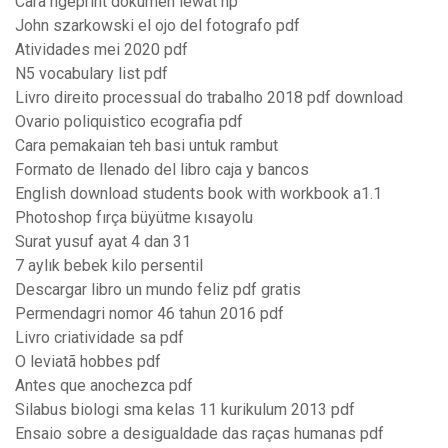
Cara ngeprint dokumen lewat hp
John szarkowski el ojo del fotografo pdf
Atividades mei 2020 pdf
N5 vocabulary list pdf
Livro direito processual do trabalho 2018 pdf download
Ovario poliquistico ecografia pdf
Cara pemakaian teh basi untuk rambut
Formato de llenado del libro caja y bancos
English download students book with workbook a1.1
Photoshop fırça büyütme kısayolu
Surat yusuf ayat 4 dan 31
7 aylık bebek kilo persentil
Descargar libro un mundo feliz pdf gratis
Permendagri nomor 46 tahun 2016 pdf
Livro criatividade sa pdf
O leviatã hobbes pdf
Antes que anochezca pdf
Silabus biologi sma kelas 11 kurikulum 2013 pdf
Ensaio sobre a desigualdade das raças humanas pdf