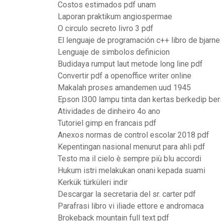
Costos estimados pdf unam
Laporan praktikum angiospermae
O circulo secreto livro 3 pdf
El lenguaje de programación c++ libro de bjarne
Lenguaje de simbolos definicion
Budidaya rumput laut metode long line pdf
Convertir pdf a openoffice writer online
Makalah proses amandemen uud 1945
Epson l300 lampu tinta dan kertas berkedip b
Atividades de dinheiro 4o ano
Tutoriel gimp en francais pdf
Anexos normas de control escolar 2018 pdf
Kepentingan nasional menurut para ahli pdf
Testo ma il cielo è sempre più blu accordi
Hukum istri melakukan onani kepada suami
Kerkük türküleri indir
Descargar la secretaria del sr. carter pdf
Parafrasi libro vi iliade ettore e andromaca
Brokeback mountain full text pdf