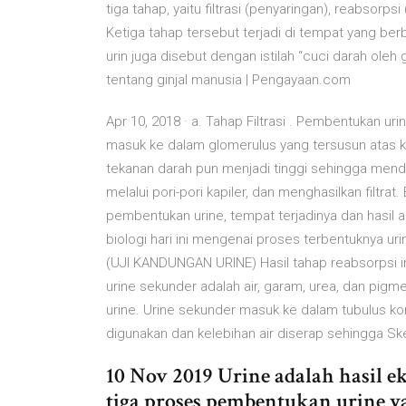
tiga tahap, yaitu filtrasi (penyaringan), reabsor
Ketiga tahap tersebut terjadi di tempat yang b
urin juga disebut dengan istilah “cuci darah ole
tentang ginjal manusia | Pengayaan.com
Apr 10, 2018 · a. Tahap Filtrasi . Pembentukan urin
masuk ke dalam glomerulus yang tersusun atas ka
tekanan darah pun menjadi tinggi sehingga mendor
melalui pori-pori kapiler, dan menghasilkan filtrat.
pembentukan urine, tempat terjadinya dan hasil 
biologi hari ini mengenai proses terbentuknya
(UJI KANDUNGAN URINE) Hasil tahap reabsorpsi in
urine sekunder adalah air, garam, urea, dan pi
urine. Urine sekunder masuk ke dalam tubulus kont
digunakan dan kelebihan air diserap sehingga 
10 Nov 2019 Urine adalah hasil ek
tiga proses pembentukan urine yai