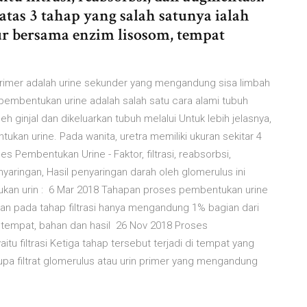
atas 3 tahap yang salah satunya ialah
r bersama enzim lisosom, tempat
 primer adalah urine sekunder yang mengandung sisa limbah
pembentukan urine adalah salah satu cara alami tubuh
h ginjal dan dikeluarkan tubuh melalui Untuk lebih jelasnya,
ukan urine. Pada wanita, uretra memiliki ukuran sekitar 4
 Pembentukan Urine - Faktor, filtrasi, reabsorbsi,
nyaringan, Hasil penyaringan darah oleh glomerulus ini
tukan urin : 6 Mar 2018 Tahapan proses pembentukan urine
silkan pada tahap filtrasi hanya mengandung 1% bagian dari
s, tempat, bahan dan hasil 26 Nov 2018 Proses
yaitu filtrasi Ketiga tahap tersebut terjadi di tempat yang
berupa filtrat glomerulus atau urin primer yang mengandung