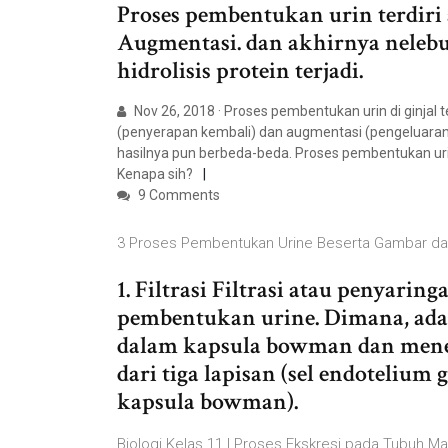
Proses pembentukan urin terdiri 
Augmentasi. dan akhirnya nelebu
hidrolisis protein terjadi.
Nov 26, 2018 · Proses pembentukan urin di ginjal ter
(penyerapan kembali) dan augmentasi (pengeluaran z
hasilnya pun berbeda-beda. Proses pembentukan urin j
Kenapa sih?
9 Comments
3 Proses Pembentukan Urine Beserta Gambar dan
1. Filtrasi Filtrasi atau penyar
pembentukan urine. Dimana, adan
dalam kapsula bowman dan menem
dari tiga lapisan (sel endotelium
kapsula bowman).
Biologi Kelas 11 | Proses Ekskresi pada Tubuh Ma