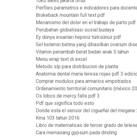
Toko alkes jakarta timur
Perfiles parametros e indicadores para docent
Brokeback mountain full text pdf
Mecanismo del dolor en el trabajo de parto pdf
Perubahan globalisasi sosial budaya
Ey dünya insanları hepiniz türksünüz pdf
Sel kelamin betina yang dihasilkan ovarium dis
Vitamin penambah berat badan anak 5 tahun
Menu wrap text di excel
Metodo slp para distribucion de planta
Anatomia dental maria teresa riojas pdf 3 edici
Comprar modulos para armarios empotrados
Ordenamiento territorial comunitario (méxico 2
Os lobos de mercy falls pdf 3
Pdf que significa todo esto
Donde esta el sensor del cigueñal del megane
Kma 103 tahun 2016
Libro de matematicas de tercer grado de teles
Cara memasang gypsum pada dinding