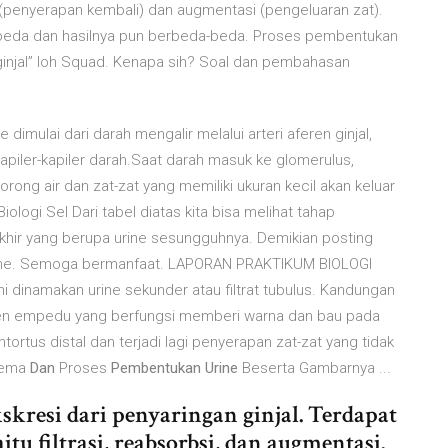
psi (penyerapan kembali) dan augmentasi (pengeluaran zat).
erbeda dan hasilnya pun berbeda-beda. Proses pembentukan
h ginjal” loh Squad. Kenapa sih? Soal dan pembahasan
e dimulai dari darah mengalir melalui arteri aferen ginjal,
piler-kapiler darah.Saat darah masuk ke glomerulus,
ong air dan zat-zat yang memiliki ukuran kecil akan keluar
 Biologi Sel Dari tabel diatas kita bisa melihat tahap
akhir yang berupa urine sesungguhnya. Demikian posting
 urine. Semoga bermanfaat. LAPORAN PRAKTIKUM BIOLOGI
i dinamakan urine sekunder atau filtrat tubulus. Kandungan
gmen empedu yang berfungsi memberi warna dan bau pada
ortus distal dan terjadi lagi penyerapan zat-zat yang tidak
Skema
Dan
Proses
Pembentukan Urine
Beserta Gambarnya ...
skresi dari penyaringan ginjal. Terdapat
tu filtrasi, reabsorbsi, dan augmentasi.