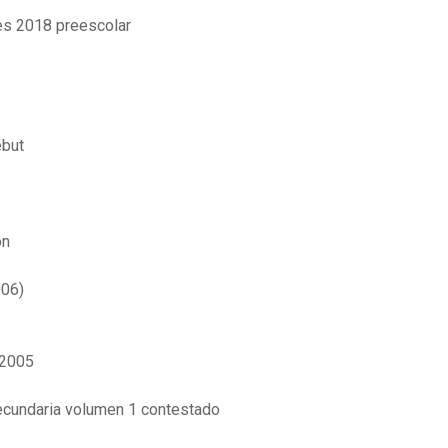
es 2018 preescolar
ebut
on
006)
 2005
ecundaria volumen 1 contestado