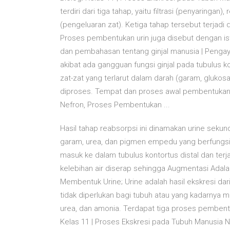
terdiri dari tiga tahap, yaitu filtrasi (penyaring
(pengeluaran zat). Ketiga tahap tersebut terjad
Proses pembentukan urin juga disebut dengan isti
dan pembahasan tentang ginjal manusia | Pengay
akibat ada gangguan fungsi ginjal pada tubulus 
zat-zat yang terlarut dalam darah (garam, glukosa
diproses. Tempat dan proses awal pembentukan ur
Nefron, Proses Pembentukan ...
Hasil tahap reabsorpsi ini dinamakan urine sekund
garam, urea, dan pigmen empedu yang berfungsi
masuk ke dalam tubulus kontortus distal dan terj
kelebihan air diserap sehingga Augmentasi Adalah 
Membentuk Urine; Urine adalah hasil ekskresi dar
tidak diperlukan bagi tubuh atau yang kadarnya m
urea, dan amonia. Terdapat tiga proses pembentuka
Kelas 11 | Proses Ekskresi pada Tubuh Manusia Nov