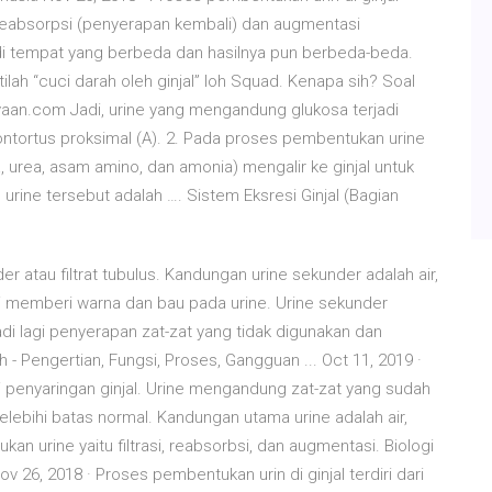
an), reabsorpsi (penyerapan kembali) dan augmentasi
i di tempat yang berbeda dan hasilnya pun berbeda-beda.
lah “cuci darah oleh ginjal” loh Squad. Kenapa sih? Soal
aan.com Jadi, urine yang mengandung glukosa terjadi
kontortus proksimal (A). 2. Pada proses pembentukan urine
, urea, asam amino, dan amonia) mengalir ke ginjal untuk
ine tersebut adalah …. Sistem Eksresi Ginjal (Bagian
er atau filtrat tubulus. Kandungan urine sekunder adalah air,
 memberi warna dan bau pada urine. Urine sekunder
adi lagi penyerapan zat-zat yang tidak digunakan dan
- Pengertian, Fungsi, Proses, Gangguan ... Oct 11, 2019 ·
i penyaringan ginjal. Urine mengandung zat-zat yang sudah
elebihi batas normal. Kandungan utama urine adalah air,
n urine yaitu filtrasi, reabsorbsi, dan augmentasi. Biologi
 26, 2018 · Proses pembentukan urin di ginjal terdiri dari